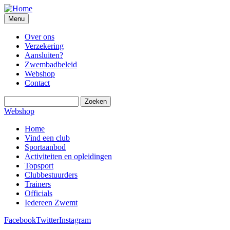
Overslaan
en
Menu
naar
de
Over ons
inhoud
Verzekering
gaan
Aansluiten?
Zwembadbeleid
Webshop
Contact
Zoeken
Webshop
Home
Vind een club
Sportaanbod
Activiteiten en opleidingen
Topsport
Clubbestuurders
Trainers
Officials
Iedereen Zwemt
Facebook
Twitter
Instagram