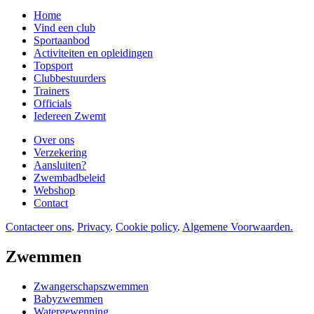
Home
Vind een club
Sportaanbod
Activiteiten en opleidingen
Topsport
Clubbestuurders
Trainers
Officials
Iedereen Zwemt
Over ons
Verzekering
Aansluiten?
Zwembadbeleid
Webshop
Contact
Contacteer ons
.
Privacy
.
Cookie policy
.
Algemene Voorwaarden.
Zwemmen
Zwangerschapszwemmen
Babyzwemmen
Watergewenning