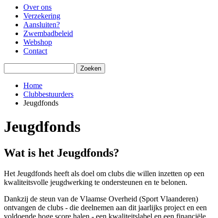
Over ons
Verzekering
Aansluiten?
Zwembadbeleid
Webshop
Contact
Zoeken
Home
Clubbestuurders
Kruimelpad
Jeugdfonds
Jeugdfonds
Wat is het Jeugdfonds?
Het Jeugdfonds heeft als doel om clubs die willen inzetten op een
kwaliteitsvolle jeugdwerking te ondersteunen en te belonen.
Dankzij de steun van de Vlaamse Overheid (Sport Vlaanderen)
ontvangen de clubs - die deelnemen aan dit jaarlijks project en een
voldoende hoge score halen - een kwaliteitslabel en een financiële